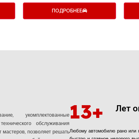
ПОДРОБНЕЕ
13+
Лет 
вание, укомплектованные
технического обслуживания
Любому автомобилю рано или п
 мастеров, позволяет решать
быстро и главное недорого вы