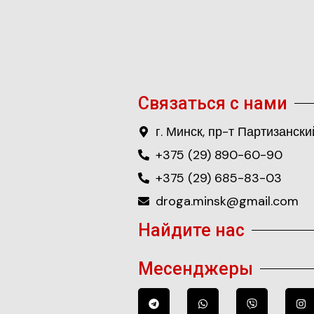
Связаться с нами
г. Минск, пр-т Партизанский
+375 (29) 890-60-90
+375 (29) 685-83-03
droga.minsk@gmail.com
Найдите нас
Месенджеры
T
W
V
I
e
h
i
n
l
a
b
s