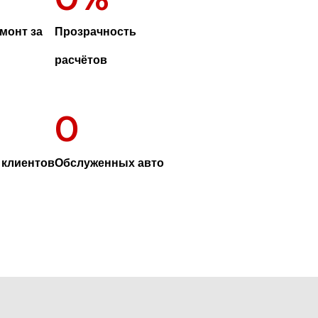
монт за
Прозрачность
расчётов
0
клиентов
Обслуженных авто