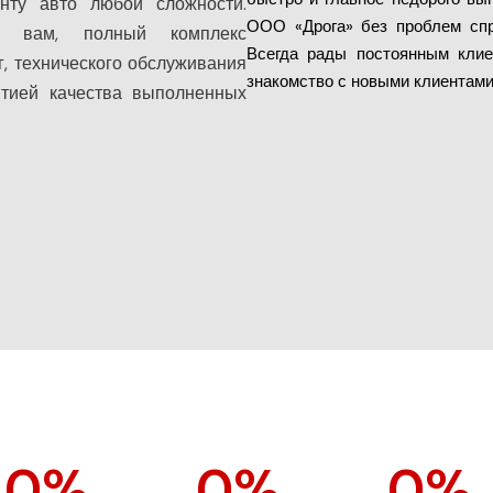
нту авто любой сложности.
ООО «Дрога» без проблем спр
ть вам, полный комплекс
Всегда рады постоянным клие
, технического обслуживания
знакомство с новыми клиентами
нтией качества выполненных
0
%
0
%
0
%