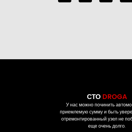
e
t
e
t
g
s
r
a
r
a
g
a
p
r
m
p
a
m
СТО
DROGA
У нас можно починить автомо
приемлемую сумму и быть увере
отремонтированный узел не по
еще очень долго.