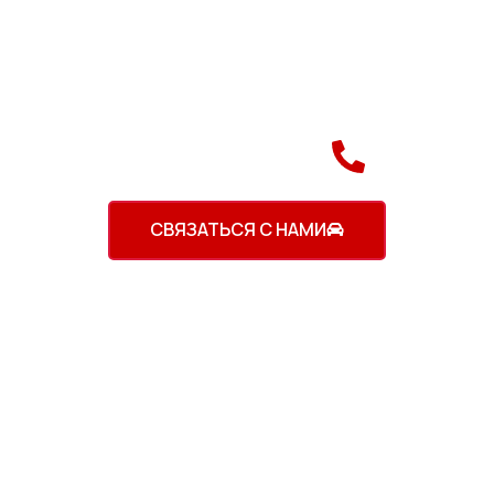
ионализм встречаются с новейшими технологиями, чтобы в
 - стать вашим надежным партнером в обслуживании автом
ожидания по качеству, скорости и комфорту.
) 890-60-90
+375 (2
СВЯЗАТЬСЯ С НАМИ