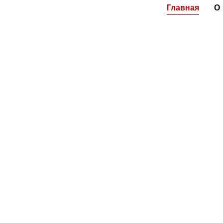
Перейти
Главная
О
к
содержимому