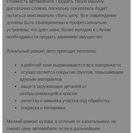
стоимость автомобиля. Продать такую машину
достаточно сложно, поскольку покупатель будет
пытаться максимально сбить цену. Все повреждения
должны быть своевременно и профессионально
устранены, что дает шанс более выгодно в случае
необходимости продать движимое имущество.
Локальный ремонт авто проходит поэтапно:
в рабочей зоне выравниваются все поверхности;
осуществляется покрытие грунтом, повышающим
адгезию материалов;
защита окружающих деталей от
разбрызгивающейся краски;
зачистка и замывка участка под обработку;
покраска и полировка.
Мелкий ремонт кузова, в отличие от капитального, не
снизит цену автомобиля, если в дальнейшем