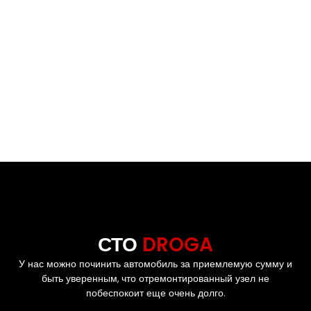
Топливная система Common Rail: особенности
устройства, преимущества
Cистемы зажигания: виды, устройство и принцип работы
Как проходит мелкий кузовной ремонт автомобиля
Нужно ли перепрошивать электронный блок управления
автомобиля после удаления катализатора и сажевого
фильтра.
Что ломается в рулевых рейках и как их ремонтируют?
СТО
DROGA
У нас можно починить автомобиль за приемлемую сумму и
быть уверенным, что отремонтированный узел не
побеспокоит еще очень долго.