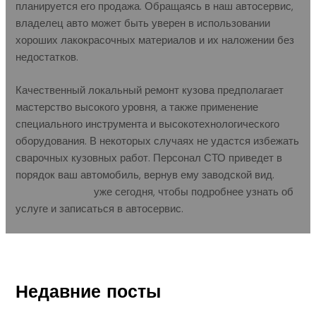
планируется его продажа. Обращаясь в наш автосервис,
владелец авто может быть уверен в использовании
хороших лакокрасочных материалов и их наложении без
недостатков.
Качественный локальный ремонт кузова предполагает
мастерство высокого уровня, а также применение
специального инструмента и высокотехнологического
оборудования. В некоторых случаях не удастся избежать
сварочных кузовных работ. Персонал СТО приведет в
порядок ваш автомобиль, вернув ему заводской вид.
Записывайтесь
уже сегодня, чтобы подробнее узнать об
услуге и записаться в автосервис.
←
Предыдущая Запись
Следующая Запись
→
Недавние посты