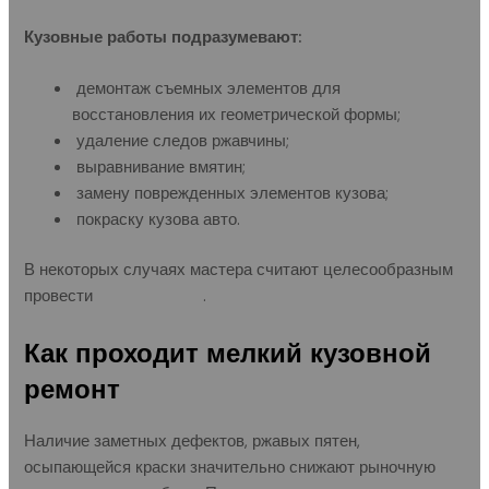
Кузовные работы подразумевают:
демонтаж съемных элементов для
восстановления их геометрической формы;
удаление следов ржавчины;
выравнивание вмятин;
замену поврежденных элементов кузова;
покраску кузова авто.
В некоторых случаях мастера считают целесообразным
провести
сварку кузова
.
Как проходит мелкий кузовной
ремонт
Наличие заметных дефектов, ржавых пятен,
осыпающейся краски значительно снижают рыночную